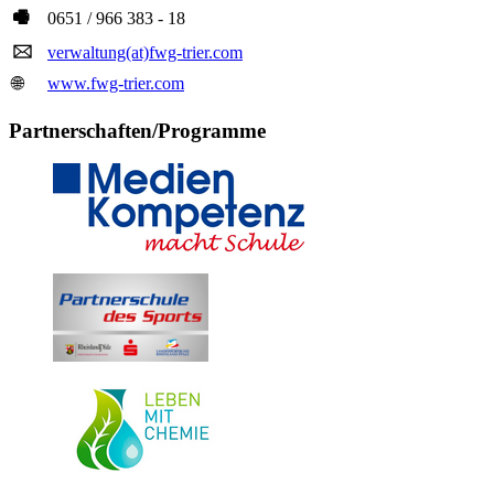
🖷
0651 / 966 383 - 18
🖂
verwaltung(at)fwg-trier.com
🌐
www.fwg-trier.com
Partnerschaften/Programme