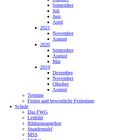
September
Juli
Juni
April
2021
November
August
2020
September
August
Mai
2019
Dezember
November
Oktober
August
Termine
Ferien und bewegliche Ferientage
Schule
Das FWG
Leitbild
Bildungsangebot
Stundentafel
MSS