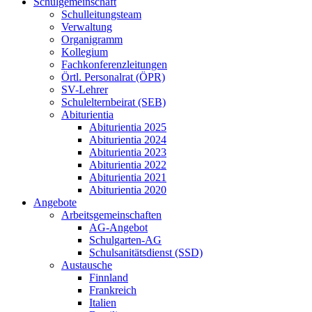
Schulgemeinschaft
Schulleitungsteam
Verwaltung
Organigramm
Kollegium
Fachkonferenzleitungen
Örtl. Personalrat (ÖPR)
SV-Lehrer
Schulelternbeirat (SEB)
Abiturientia
Abiturientia 2025
Abiturientia 2024
Abiturientia 2023
Abiturientia 2022
Abiturientia 2021
Abiturientia 2020
Angebote
Arbeitsgemeinschaften
AG-Angebot
Schulgarten-AG
Schulsanitätsdienst (SSD)
Austausche
Finnland
Frankreich
Italien