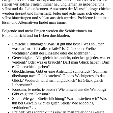
stellen wir solche Fragen immer neu und lernen so nebenbei uns
selbst und das Leben kennen. Antworten der Menschheitsgeschichte
werden gezeigt und hinterfragt. Jeder und jede muss sich ebenso
selbst hinterfragen und schlau aus sich werden. Probleme kann man
lösen und Alternativen findet man immer.
Folgende und mehr Fragen werden die Schüler/innen im
Ethikunterricht und im Leben durchlaufen:
Ethische Grundlagen: Was ist gut und böse? Was soll man,
was darf man? Ist alles relativ? Ist Glück oder Freiheit
wichtiger? Zählt der Einzelne oder die Mehrheit? …
Gerechtigkeit: Alle gleich behandeln, oder kriegt jeder, was er
verdient? Oder was er braucht? Darf man Glück haben? Darf
es Unterschiede geben? …
Glücklichsein: Gibt es eine Anleitung zum Glück? Soll man
überhaupt nach Glück streben? Gibt es Wichtigeres als das
Glück? Wodurch wird man unglücklich? Ist Glück gleich
Lebenssinn? …
Konsum: Je mehr, je besser? Wie täuscht uns die Werbung?
Gibt es guten Konsum? …
Streit: Wie geht Streitschlichtung? Warum streiten wir? Was
tun bei Gewalt? Gibt es guten Streit? Wie Mobbing
verhindern? …
Freiheit: Was schränkt uns ein? Ist man freier ohne Gesetz