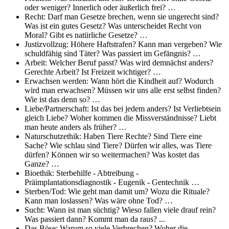
oder weniger? Innerlich oder äußerlich frei? …
Recht: Darf man Gesetze brechen, wenn sie ungerecht sind?
Was ist ein gutes Gesetz? Was unterscheidet Recht von
Moral? Gibt es natürliche Gesetze? …
Justizvollzug: Höhere Haftstrafen? Kann man vergeben? Wie
schuldfähig sind Täter? Was passiert im Gefängnis? …
Arbeit: Welcher Beruf passt? Was wird demnächst anders?
Gerechte Arbeit? Ist Freizeit wichtiger? …
Erwachsen werden: Wann hört die Kindheit auf? Wodurch
wird man erwachsen? Müssen wir uns alle erst selbst finden?
Wie ist das denn so? …
Liebe/Partnerschaft: Ist das bei jedem anders? Ist Verliebtsein
gleich Liebe? Woher kommen die Missverständnisse? Liebt
man heute anders als früher? …
Naturschutzethik: Haben Tiere Rechte? Sind Tiere eine
Sache? Wie schlau sind Tiere? Dürfen wir alles, was Tiere
dürfen? Können wir so weitermachen? Was kostet das
Ganze? …
Bioethik: Sterbehilfe - Abtreibung -
Präimplantationsdiagnostik - Eugenik - Gentechnik …
Sterben/Tod: Wie geht man damit um? Wozu die Rituale?
Kann man loslassen? Was wäre ohne Tod? …
Sucht: Wann ist man süchtig? Wieso fallen viele drauf rein?
Was passiert dann? Kommt man da raus? ...
Das Böse: Warum so viele Verbrechen? Woher die