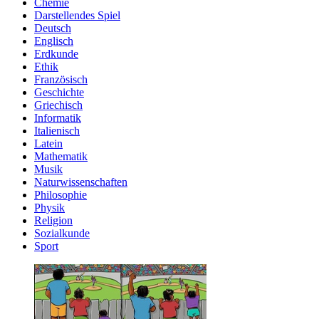
Chemie
Darstellendes Spiel
Deutsch
Englisch
Erdkunde
Ethik
Französisch
Geschichte
Griechisch
Informatik
Italienisch
Latein
Mathematik
Musik
Naturwissenschaften
Philosophie
Physik
Religion
Sozialkunde
Sport