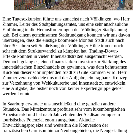
Eine Tagesexkursion führte uns zunächst nach Völklingen, wo Herr
Zimmer, Leiter des Stadtplanungsamtes, uns eine sehr anschauliche
Einführung in die Herausforderungen der Völklinger Stadtplanung
gab. Bei einem gemeinsamen Stadtrundgang konnten wir uns davon
überzeugen, dass die einstige boomende Montan-Stadt auch nach
über 30 Jahren seit Schließung der Völklinger Hütte immer noch
sehr mit dem Strukturwandel zu kämpfen hat. Trading-Down-
Effekte konnten in vielen Innenstadtstraßen ausgemacht werden.
Dennoch gelang es, einen finanzstarken Investor zur Stärkung des
innerstädtischen Einzelhandels zu gewinnen, was dem behutsamen
Rückbau dieser schrumpfenden Stadt zu Gute kommen wird. Herr
Zimmer verabschiedete uns mit der Aufgabe, ein tragbares Konzept
zur Verzahnung von Weltkulturerbe und Innenstadt zu entwickeln,
eine Aufgabe, die bisher noch von keiner Expertengruppe gelöst
werden konnte.
In Saarburg erwartete uns anschließend eine gänzlich andere
Situation. Das Mittelzentrum profitiert sehr vom luxemburgischen
Arbeitsmarkt und hat nach Jahrzehnten der Stadtsanierung sein
touristisches Potenzial enorm ausgebaut. Aktuelle
Entwicklungsprojekte sind weiterhin die Konversion der
französischen Garnison hin zu Neubaugebieten, die Neugestaltung