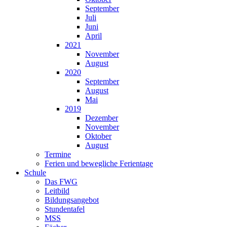
September
Juli
Juni
April
2021
November
August
2020
September
August
Mai
2019
Dezember
November
Oktober
August
Termine
Ferien und bewegliche Ferientage
Schule
Das FWG
Leitbild
Bildungsangebot
Stundentafel
MSS