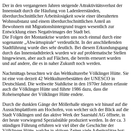
Der in den vergangenen Jahren steigende Attraktivitätsverlust der
Innenstadt durch die Häufung von Ladenleerständen,
überdurchschnittlicher Arbeitslosigkeit sowie einer überalterten
Wohnsubstanz und einem überdurchschnittlichen Anteil an
Bewohnern mit Migrationshintergrund trugen wesentlich zur
Entwicklung eines Negativimages der Stadt bei.
Die Folgen der Montankrise wurden uns noch einmal durch eine
sogenannte „Abwärtsspirale“ verdeutlicht. In der anschließenden
Stadtführung wurde dies sehr deutlich. Bei diesem Erkundungsgang
durch das Innenstadtdreieck wurden wir auf problematische Stellen
hingewiesen, aber auch auf Flächen, die bereits erneuert wurden
und auf andere, die es in naher Zukunft noch werden.
Nachmittags besuchten wir das Weltkulturerbe Völklinger Hütte. Sie
ist eine von derzeit 42 Weltkulturerbestätten der UNESCO in
Deutschland. Die weltweite Stahlkrise in den 1970er Jahren erfasste
auch die Völklinger Hütte und führte 1986 dazu, dass die
Roheisenphase der Völklinger Hütte endete.
Durch die dunklen Gänge der Möllerhalle stiegen wir hinauf auf die
Aussichtsplattform am Hochofen, von welcher sich der Blick auf die
Stadt Völklingen und das aktive Werk der Saarstahl AG öffnete, in
der heute vorwiegend Spezialstähle produziert werden. In der ca. 3
stündigen Führung erfuhren wir viel über die Geschichte der
Völklinger Hütte, welche in aktiven Zeiten viele Arbeitsplätze bot: