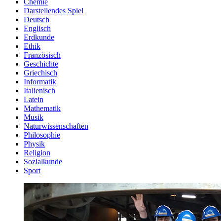
Chemie
Darstellendes Spiel
Deutsch
Englisch
Erdkunde
Ethik
Französisch
Geschichte
Griechisch
Informatik
Italienisch
Latein
Mathematik
Musik
Naturwissenschaften
Philosophie
Physik
Religion
Sozialkunde
Sport