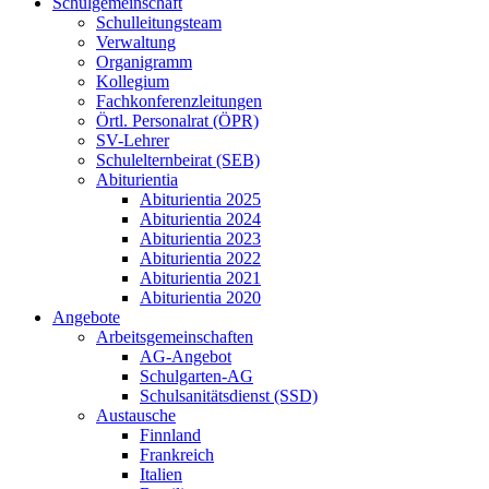
Schulgemeinschaft
Schulleitungsteam
Verwaltung
Organigramm
Kollegium
Fachkonferenzleitungen
Örtl. Personalrat (ÖPR)
SV-Lehrer
Schulelternbeirat (SEB)
Abiturientia
Abiturientia 2025
Abiturientia 2024
Abiturientia 2023
Abiturientia 2022
Abiturientia 2021
Abiturientia 2020
Angebote
Arbeitsgemeinschaften
AG-Angebot
Schulgarten-AG
Schulsanitätsdienst (SSD)
Austausche
Finnland
Frankreich
Italien