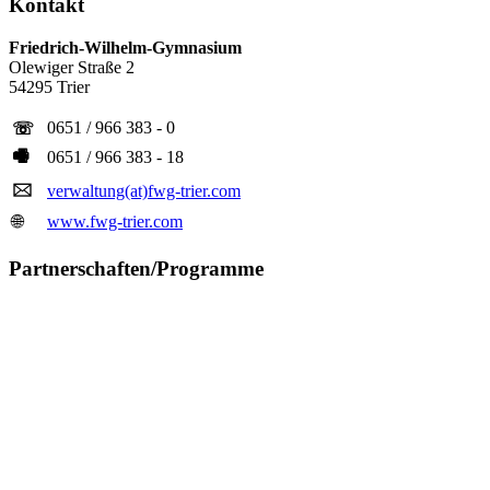
Kontakt
Friedrich-Wilhelm-Gymnasium
Olewiger Straße 2
54295 Trier
0651 / 966 383 - 0
☏
🖷
0651 / 966 383 - 18
🖂
verwaltung(at)fwg-trier.com
🌐
www.fwg-trier.com
Partnerschaften/Programme