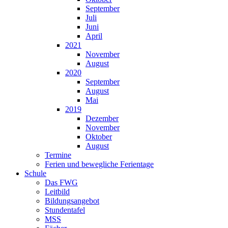
September
Juli
Juni
April
2021
November
August
2020
September
August
Mai
2019
Dezember
November
Oktober
August
Termine
Ferien und bewegliche Ferientage
Schule
Das FWG
Leitbild
Bildungsangebot
Stundentafel
MSS