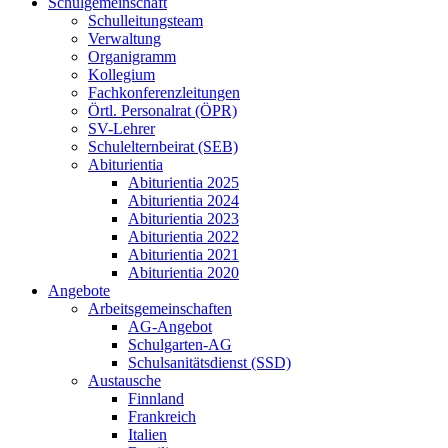
Schulgemeinschaft
Schulleitungsteam
Verwaltung
Organigramm
Kollegium
Fachkonferenzleitungen
Örtl. Personalrat (ÖPR)
SV-Lehrer
Schulelternbeirat (SEB)
Abiturientia
Abiturientia 2025
Abiturientia 2024
Abiturientia 2023
Abiturientia 2022
Abiturientia 2021
Abiturientia 2020
Angebote
Arbeitsgemeinschaften
AG-Angebot
Schulgarten-AG
Schulsanitätsdienst (SSD)
Austausche
Finnland
Frankreich
Italien