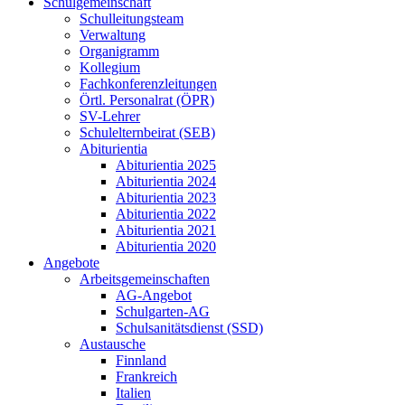
Schulgemeinschaft
Schulleitungsteam
Verwaltung
Organigramm
Kollegium
Fachkonferenzleitungen
Örtl. Personalrat (ÖPR)
SV-Lehrer
Schulelternbeirat (SEB)
Abiturientia
Abiturientia 2025
Abiturientia 2024
Abiturientia 2023
Abiturientia 2022
Abiturientia 2021
Abiturientia 2020
Angebote
Arbeitsgemeinschaften
AG-Angebot
Schulgarten-AG
Schulsanitätsdienst (SSD)
Austausche
Finnland
Frankreich
Italien