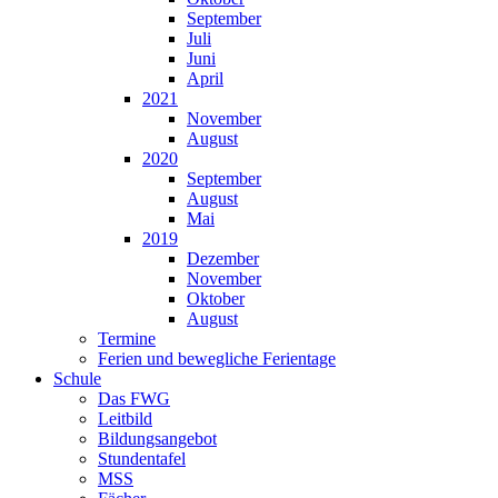
September
Juli
Juni
April
2021
November
August
2020
September
August
Mai
2019
Dezember
November
Oktober
August
Termine
Ferien und bewegliche Ferientage
Schule
Das FWG
Leitbild
Bildungsangebot
Stundentafel
MSS