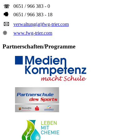
0651 / 966 383 - 0
☏
🖷
0651 / 966 383 - 18
🖂
verwaltung(at)fwg-trier.com
🌐
www.fwg-trier.com
Partnerschaften/Programme