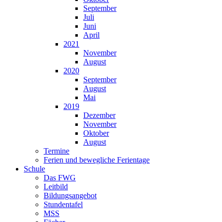
September
Juli
Juni
April
2021
November
August
2020
September
August
Mai
2019
Dezember
November
Oktober
August
Termine
Ferien und bewegliche Ferientage
Schule
Das FWG
Leitbild
Bildungsangebot
Stundentafel
MSS