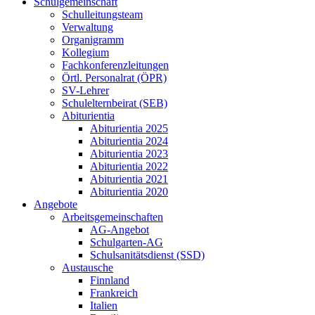
Schulgemeinschaft
Schulleitungsteam
Verwaltung
Organigramm
Kollegium
Fachkonferenzleitungen
Örtl. Personalrat (ÖPR)
SV-Lehrer
Schulelternbeirat (SEB)
Abiturientia
Abiturientia 2025
Abiturientia 2024
Abiturientia 2023
Abiturientia 2022
Abiturientia 2021
Abiturientia 2020
Angebote
Arbeitsgemeinschaften
AG-Angebot
Schulgarten-AG
Schulsanitätsdienst (SSD)
Austausche
Finnland
Frankreich
Italien