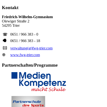
Kontakt
Friedrich-Wilhelm-Gymnasium
Olewiger Straße 2
54295 Trier
0651 / 966 383 - 0
☏
🖷
0651 / 966 383 - 18
🖂
verwaltung(at)fwg-trier.com
🌐
www.fwg-trier.com
Partnerschaften/Programme