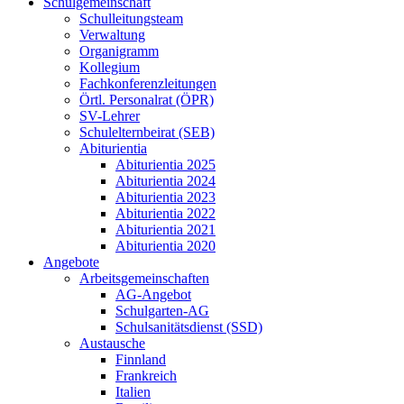
Schulgemeinschaft
Schulleitungsteam
Verwaltung
Organigramm
Kollegium
Fachkonferenzleitungen
Örtl. Personalrat (ÖPR)
SV-Lehrer
Schulelternbeirat (SEB)
Abiturientia
Abiturientia 2025
Abiturientia 2024
Abiturientia 2023
Abiturientia 2022
Abiturientia 2021
Abiturientia 2020
Angebote
Arbeitsgemeinschaften
AG-Angebot
Schulgarten-AG
Schulsanitätsdienst (SSD)
Austausche
Finnland
Frankreich
Italien