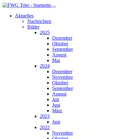
Aktuelles
Nachrichten
Bilder
2025
Dezember
Oktober
September
August
Mai
2024
Dezember
November
Oktober
September
August
Juli
Juni
März
2023
Juni
2022
November
Oktober