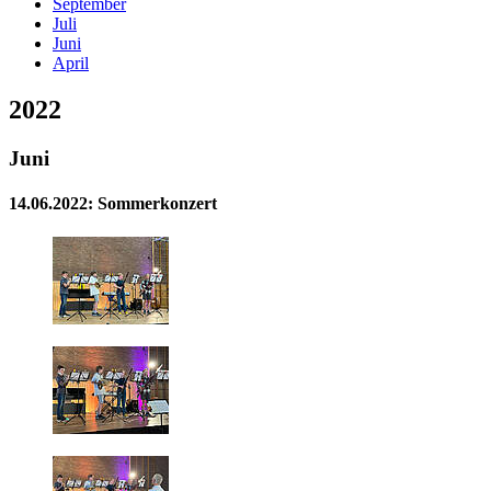
September
Juli
Juni
April
2022
Juni
14.06.2022: Sommerkonzert