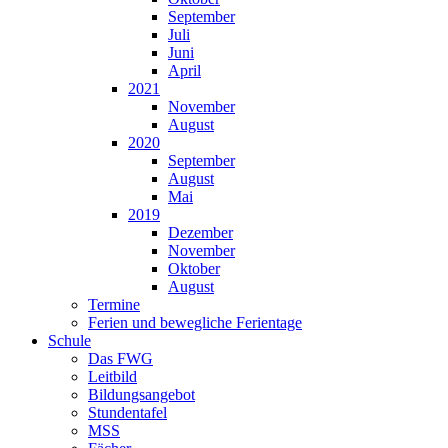
September
Juli
Juni
April
2021
November
August
2020
September
August
Mai
2019
Dezember
November
Oktober
August
Termine
Ferien und bewegliche Ferientage
Schule
Das FWG
Leitbild
Bildungsangebot
Stundentafel
MSS