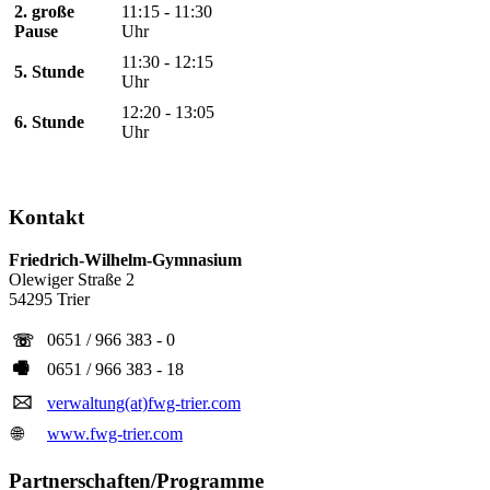
2. große
11:15 - 11:30
Pause
Uhr
11:30 - 12:15
5. Stunde
Uhr
12:20 - 13:05
6. Stunde
Uhr
Kontakt
Friedrich-Wilhelm-Gymnasium
Olewiger Straße 2
54295 Trier
0651 / 966 383 - 0
☏
🖷
0651 / 966 383 - 18
🖂
verwaltung(at)fwg-trier.com
🌐
www.fwg-trier.com
Partnerschaften/Programme