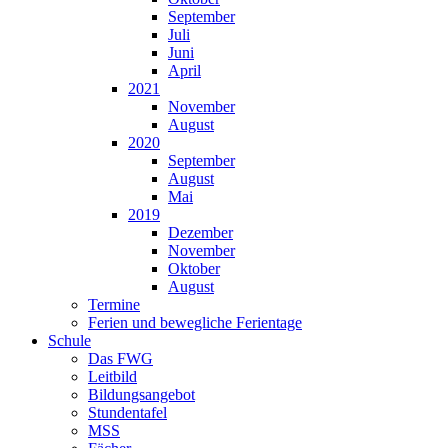
September
Juli
Juni
April
2021
November
August
2020
September
August
Mai
2019
Dezember
November
Oktober
August
Termine
Ferien und bewegliche Ferientage
Schule
Das FWG
Leitbild
Bildungsangebot
Stundentafel
MSS