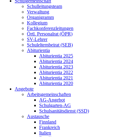
Schulgemeinschaft
Schulleitungsteam
Verwaltung
Organigramm
Kollegium
Fachkonferenzleitungen
Örtl. Personalrat (ÖPR)
SV-Lehrer
Schulelternbeirat (SEB)
Abiturientia
Abiturientia 2025
Abiturientia 2024
Abiturientia 2023
Abiturientia 2022
Abiturientia 2021
Abiturientia 2020
Angebote
Arbeitsgemeinschaften
AG-Angebot
Schulgarten-AG
Schulsanitätsdienst (SSD)
Austausche
Finnland
Frankreich
Italien