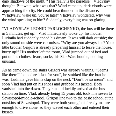
dark shadows of the night. “This really is the paradise”, Vladyslav
thought. But wait, what was that? Wind came up, dark clouds were
approaching the city. He could hear thunder in the distance:
“Vladyslav, wake up, you’re late!” Vladyslav wondered, why was
the wind speaking to him? Suddenly, everything was so glaring.
“VLADYSLAV LEONID PARLOCHENKO, the bus will be there
in 5 minutes, get up!” Vlad immediately woke up, his mother
Ludmila had suddenly ended his dream. It was still dark outside; the
only sound outside were car noises. “Why are you always late? Your
little brother Grigori is already preparing himself to leave the house,
hurry up!” His mother left the room, Vlad jumped out of bed and
put on his clothes: Jeans, socks, his Star Wars hoodie, nothing
unusual.
As he came down the stairs Grigori was already waiting: “Seems
like there’ll be no breakfast for you”, he smirked like the brat he
was. Ludmila gave him a clap on the neck “Don’t be so mean”, and
soon Vlad had put on his shoes and grabbed his jacked. Both
vanished into the dawn. They ran and luckily arrived at the bus
station on time, Vlad, already being 15 years old, took line seven to
Sevastopol-middle-school, Grigori line two to the basic school at the
outskirts of Sevastopol. They were both young but already mature
enough to drive alone, so they waved each other and entered their
busses.