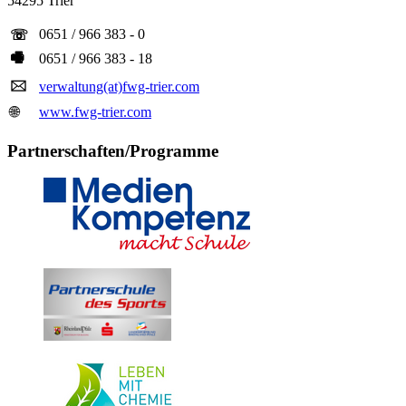
54295 Trier
0651 / 966 383 - 0
☏
🖷
0651 / 966 383 - 18
🖂
verwaltung(at)fwg-trier.com
🌐
www.fwg-trier.com
Partnerschaften/Programme