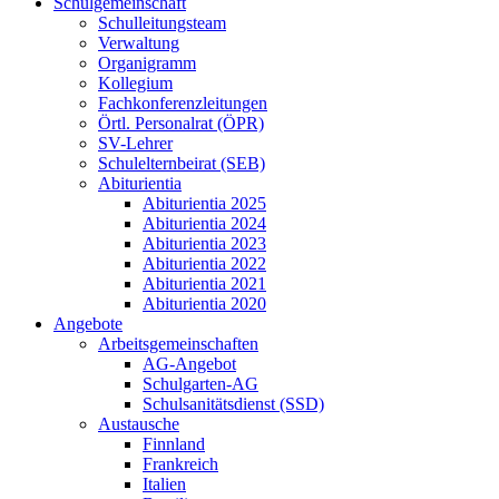
Schulgemeinschaft
Schulleitungsteam
Verwaltung
Organigramm
Kollegium
Fachkonferenzleitungen
Örtl. Personalrat (ÖPR)
SV-Lehrer
Schulelternbeirat (SEB)
Abiturientia
Abiturientia 2025
Abiturientia 2024
Abiturientia 2023
Abiturientia 2022
Abiturientia 2021
Abiturientia 2020
Angebote
Arbeitsgemeinschaften
AG-Angebot
Schulgarten-AG
Schulsanitätsdienst (SSD)
Austausche
Finnland
Frankreich
Italien