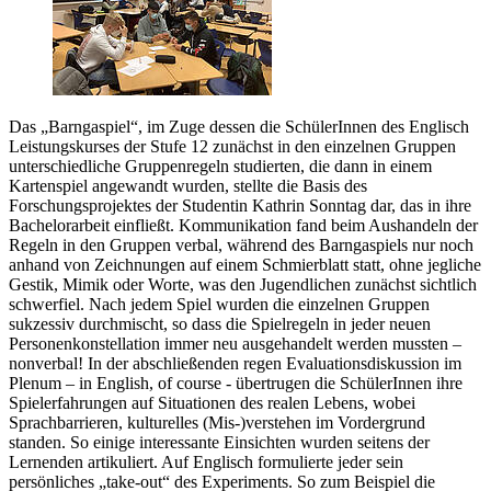
Das „Barngaspiel“, im Zuge dessen die SchülerInnen des Englisch
Leistungskurses der Stufe 12 zunächst in den einzelnen Gruppen
unterschiedliche Gruppenregeln studierten, die dann in einem
Kartenspiel angewandt wurden, stellte die Basis des
Forschungsprojektes der Studentin Kathrin Sonntag dar, das in ihre
Bachelorarbeit einfließt. Kommunikation fand beim Aushandeln der
Regeln in den Gruppen verbal, während des Barngaspiels nur noch
anhand von Zeichnungen auf einem Schmierblatt statt, ohne jegliche
Gestik, Mimik oder Worte, was den Jugendlichen zunächst sichtlich
schwerfiel. Nach jedem Spiel wurden die einzelnen Gruppen
sukzessiv durchmischt, so dass die Spielregeln in jeder neuen
Personenkonstellation immer neu ausgehandelt werden mussten –
nonverbal! In der abschließenden regen Evaluationsdiskussion im
Plenum – in English, of course - übertrugen die SchülerInnen ihre
Spielerfahrungen auf Situationen des realen Lebens, wobei
Sprachbarrieren, kulturelles (Mis-)verstehen im Vordergrund
standen. So einige interessante Einsichten wurden seitens der
Lernenden artikuliert. Auf Englisch formulierte jeder sein
persönliches „take-out“ des Experiments. So zum Beispiel die