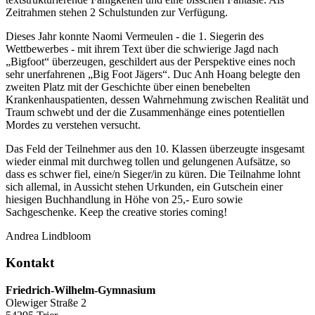
Zeitrahmen stehen 2 Schulstunden zur Verfügung.
Dieses Jahr konnte Naomi Vermeulen - die 1. Siegerin des
Wettbewerbes - mit ihrem Text über die schwierige Jagd nach
„Bigfoot“ überzeugen, geschildert aus der Perspektive eines noch
sehr unerfahrenen „Big Foot Jägers“. Duc Anh Hoang belegte den
zweiten Platz mit der Geschichte über einen benebelten
Krankenhauspatienten, dessen Wahrnehmung zwischen Realität und
Traum schwebt und der die Zusammenhänge eines potentiellen
Mordes zu verstehen versucht.
Das Feld der Teilnehmer aus den 10. Klassen überzeugte insgesamt
wieder einmal mit durchweg tollen und gelungenen Aufsätze, so
dass es schwer fiel, eine/n Sieger/in zu küren. Die Teilnahme lohnt
sich allemal, in Aussicht stehen Urkunden, ein Gutschein einer
hiesigen Buchhandlung in Höhe von 25,- Euro sowie
Sachgeschenke. Keep the creative stories coming!
Andrea Lindbloom
Kontakt
Friedrich-Wilhelm-Gymnasium
Olewiger Straße 2