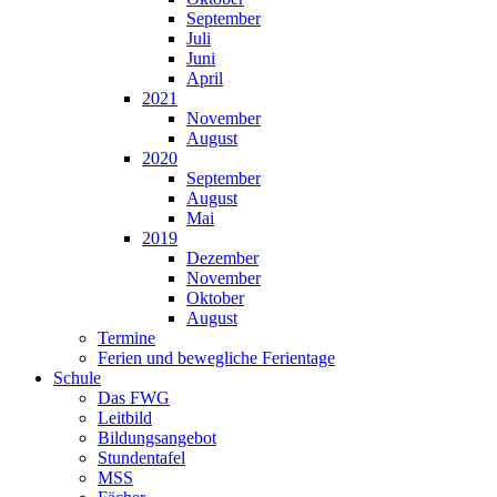
September
Juli
Juni
April
2021
November
August
2020
September
August
Mai
2019
Dezember
November
Oktober
August
Termine
Ferien und bewegliche Ferientage
Schule
Das FWG
Leitbild
Bildungsangebot
Stundentafel
MSS