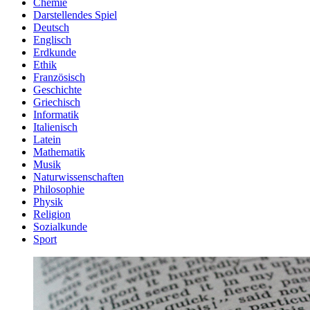
Chemie
Darstellendes Spiel
Deutsch
Englisch
Erdkunde
Ethik
Französisch
Geschichte
Griechisch
Informatik
Italienisch
Latein
Mathematik
Musik
Naturwissenschaften
Philosophie
Physik
Religion
Sozialkunde
Sport