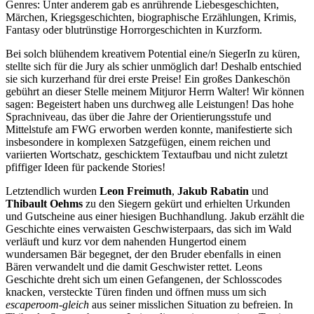
Genres: Unter anderem gab es anrührende Liebesgeschichten,
Märchen, Kriegsgeschichten, biographische Erzählungen, Krimis,
Fantasy oder blutrünstige Horrorgeschichten in Kurzform.
Bei solch blühendem kreativem Potential eine/n SiegerIn zu küren,
stellte sich für die Jury als schier unmöglich dar! Deshalb entschied
sie sich kurzerhand für drei erste Preise! Ein großes Dankeschön
gebührt an dieser Stelle meinem Mitjuror Herrn Walter! Wir können
sagen: Begeistert haben uns durchweg alle Leistungen! Das hohe
Sprachniveau, das über die Jahre der Orientierungsstufe und
Mittelstufe am FWG erworben werden konnte, manifestierte sich
insbesondere in komplexen Satzgefügen, einem reichen und
variierten Wortschatz, geschicktem Textaufbau und nicht zuletzt
pfiffiger Ideen für packende Stories!
Letztendlich wurden
Leon Freimuth
,
Jakub Rabatin
und
Thibault Oehms
zu den Siegern gekürt und erhielten Urkunden
und Gutscheine aus einer hiesigen Buchhandlung. Jakub erzählt die
Geschichte eines verwaisten Geschwisterpaars, das sich im Wald
verläuft und kurz vor dem nahenden Hungertod einem
wundersamen Bär begegnet, der den Bruder ebenfalls in einen
Bären verwandelt und die damit Geschwister rettet. Leons
Geschichte dreht sich um einen Gefangenen, der Schlosscodes
knacken, versteckte Türen finden und öffnen muss um sich
escaperoom-gleich
aus seiner misslichen Situation zu befreien. In