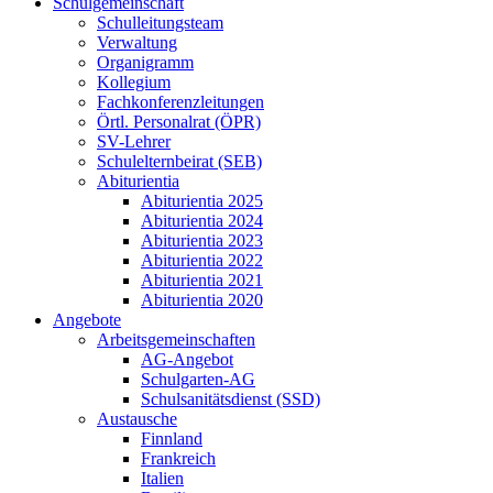
Schulgemeinschaft
Schulleitungsteam
Verwaltung
Organigramm
Kollegium
Fachkonferenzleitungen
Örtl. Personalrat (ÖPR)
SV-Lehrer
Schulelternbeirat (SEB)
Abiturientia
Abiturientia 2025
Abiturientia 2024
Abiturientia 2023
Abiturientia 2022
Abiturientia 2021
Abiturientia 2020
Angebote
Arbeitsgemeinschaften
AG-Angebot
Schulgarten-AG
Schulsanitätsdienst (SSD)
Austausche
Finnland
Frankreich
Italien