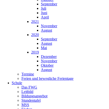
September
Juli
Juni
April
2021
November
August
2020
September
August
Mai
2019
Dezember
November
Oktober
August
Termine
Ferien und bewegliche Ferientage
Schule
Das FWG
Leitbild
Bildungsangebot
Stundentafel
MSS