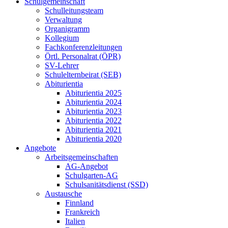
Schulgemeinschaft
Schulleitungsteam
Verwaltung
Organigramm
Kollegium
Fachkonferenzleitungen
Örtl. Personalrat (ÖPR)
SV-Lehrer
Schulelternbeirat (SEB)
Abiturientia
Abiturientia 2025
Abiturientia 2024
Abiturientia 2023
Abiturientia 2022
Abiturientia 2021
Abiturientia 2020
Angebote
Arbeitsgemeinschaften
AG-Angebot
Schulgarten-AG
Schulsanitätsdienst (SSD)
Austausche
Finnland
Frankreich
Italien