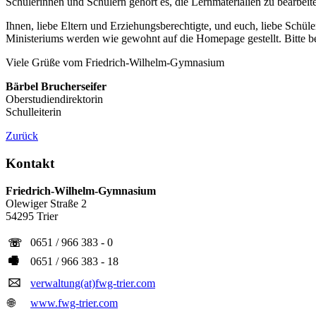
Schülerinnen und Schülern gehört es, die Lernmaterialien zu bearbeit
Ihnen, liebe Eltern und Erziehungsberechtigte, und euch, liebe Schüle
Ministeriums werden wie gewohnt auf die Homepage gestellt. Bitte be
Viele Grüße vom Friedrich-Wilhelm-Gymnasium
Bärbel Brucherseifer
Oberstudiendirektorin
Schulleiterin
Zurück
Kontakt
Friedrich-Wilhelm-Gymnasium
Olewiger Straße 2
54295 Trier
0651 / 966 383 - 0
☏
🖷
0651 / 966 383 - 18
🖂
verwaltung(at)fwg-trier.com
🌐
www.fwg-trier.com