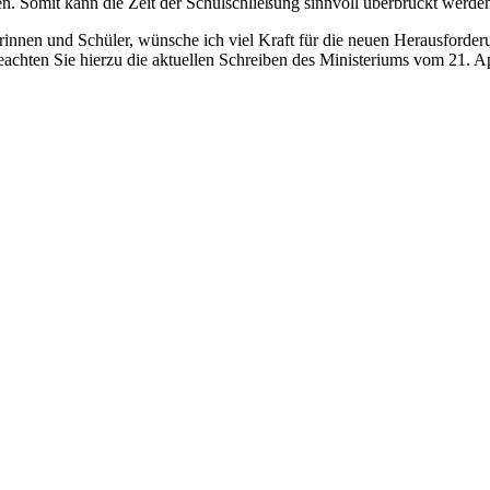
en. Somit kann die Zeit der Schulschließung sinnvoll überbrückt werde
rinnen und Schüler, wünsche ich viel Kraft für die neuen Herausforderun
achten Sie hierzu die aktuellen Schreiben des Ministeriums vom 21. Ap