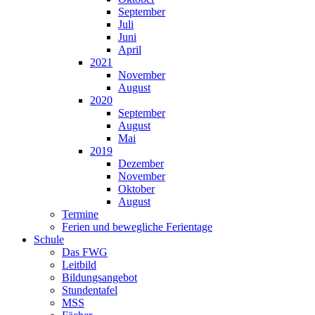
September
Juli
Juni
April
2021
November
August
2020
September
August
Mai
2019
Dezember
November
Oktober
August
Termine
Ferien und bewegliche Ferientage
Schule
Das FWG
Leitbild
Bildungsangebot
Stundentafel
MSS