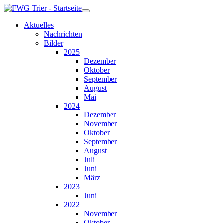
Aktuelles
Nachrichten
Bilder
2025
Dezember
Oktober
September
August
Mai
2024
Dezember
November
Oktober
September
August
Juli
Juni
März
2023
Juni
2022
November
Oktober