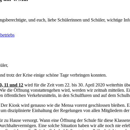
ungsberechtigte, und euch, liebe Schülerinnen und Schüler, wichtige I
betriebs
üler,
n und trotz der Krise einige schöne Tage verbringen konnten.
0, 11 und 12
wird für die Zeit vom 22. bis 30. April 2020 weiterhin ü
Wie die Öffnung vonstattengehen wird, werden wir zeitnah mitteilen. E
n öffentlichen Verkehrsmitteln, in den Schulfluren und auf dem Schulho
Der Kiosk wird genauso wie die Mensa vorerst geschlossen bleiben. E
h um disziplinierte Einhaltung der Regelungen von allen Mitgliedern de
r zu Hause versorgt. Wann eine Öffnung der Schule für diese Klassenstu
urchhaltevermögen. Eine solche Situation haben wir alle noch nie erleb