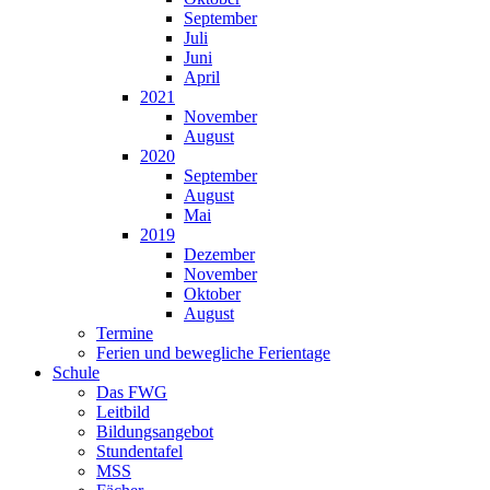
September
Juli
Juni
April
2021
November
August
2020
September
August
Mai
2019
Dezember
November
Oktober
August
Termine
Ferien und bewegliche Ferientage
Schule
Das FWG
Leitbild
Bildungsangebot
Stundentafel
MSS