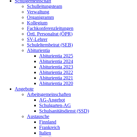
Schulgemeinschaft
Schulleitungsteam
Verwaltung
Organigramm
Kollegium
Fachkonferenzleitungen
Örtl. Personalrat (ÖPR)
SV-Lehrer
Schulelternbeirat (SEB)
Abiturientia
Abiturientia 2025
Abiturientia 2024
Abiturientia 2023
Abiturientia 2022
Abiturientia 2021
Abiturientia 2020
Angebote
Arbeitsgemeinschaften
AG-Angebot
Schulgarten-AG
Schulsanitätsdienst (SSD)
Austausche
Finnland
Frankreich
Italien