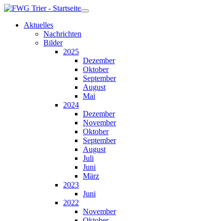
Aktuelles
Nachrichten
Bilder
2025
Dezember
Oktober
September
August
Mai
2024
Dezember
November
Oktober
September
August
Juli
Juni
März
2023
Juni
2022
November
Oktober