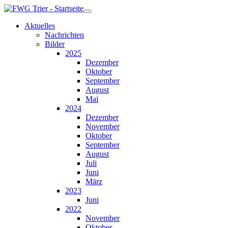
Aktuelles
Nachrichten
Bilder
2025
Dezember
Oktober
September
August
Mai
2024
Dezember
November
Oktober
September
August
Juli
Juni
März
2023
Juni
2022
November
Oktober