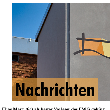
Elias Marx (6c) als bester Vorleser des FWG gekürt