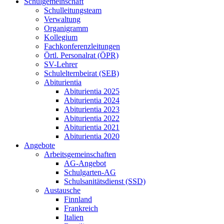
Schulgemeinschaft
Schulleitungsteam
Verwaltung
Organigramm
Kollegium
Fachkonferenzleitungen
Örtl. Personalrat (ÖPR)
SV-Lehrer
Schulelternbeirat (SEB)
Abiturientia
Abiturientia 2025
Abiturientia 2024
Abiturientia 2023
Abiturientia 2022
Abiturientia 2021
Abiturientia 2020
Angebote
Arbeitsgemeinschaften
AG-Angebot
Schulgarten-AG
Schulsanitätsdienst (SSD)
Austausche
Finnland
Frankreich
Italien