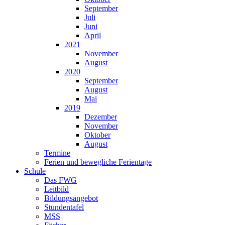
September
Juli
Juni
April
2021
November
August
2020
September
August
Mai
2019
Dezember
November
Oktober
August
Termine
Ferien und bewegliche Ferientage
Schule
Das FWG
Leitbild
Bildungsangebot
Stundentafel
MSS